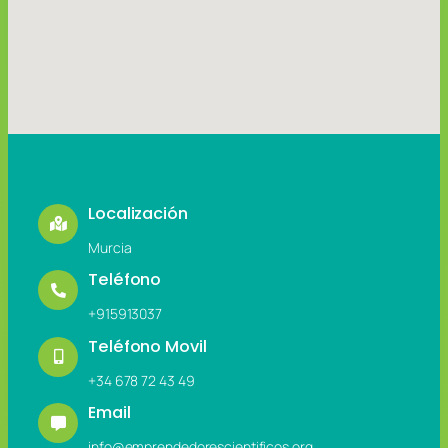
Localización
Murcia
Teléfono
+915913037
Teléfono Movil
+34 678 72 43 49
Email
info@emprendedorescientificos.org