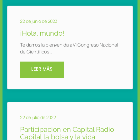
22 de junio de 2023
¡Hola, mundo!
Te damos la bienvenida a VI Congreso Nacional
de Científicos…
LEER MÁS
22 de julio de 2022
Participación en Capital Radio-
Capital la bolsa y la vida.