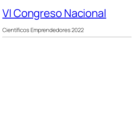
VI Congreso Nacional
Científicos Emprendedores 2022
INVERSORES
Para impulsar aquellas
empresas de base científico
tecnoógica, se va a proponer
reuniones bilaterales con