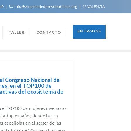
 49
info@emprendedorescientificos.org
VALENCIA
ENTRADAS
TALLER
CONTACTO
el Congreso Nacional de
res, en el TOP100 de
activas del ecosistema de
co el TOP100 de mujeres inversoras
 startup español, donde busca
ras españolas en el sector de las
o/fundadoras de VCs como business