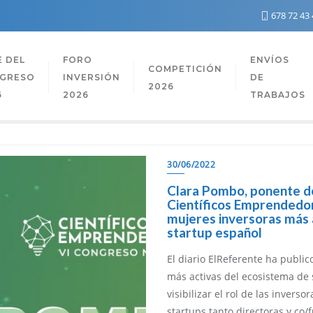
678 72 43
E DEL
FORO
ENVÍOS
COMPETICIÓN
GRESO
INVERSIÓN
DE
2026
6
2026
TRABAJOS
30/06/2022
Clara Pombo, ponente d
Científicos Emprendedo
mujeres inversoras más 
startup español
El diario ElReferente ha publi
más activas del ecosistema de
visibilizar el rol de las inverso
startups tanto directoras y c