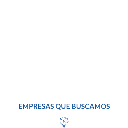
proyectos ante inversores privados de Capital Riesgo, Business Angels y
todo el ecosistema emprendedor.
EMPRESAS QUE BUSCAMOS